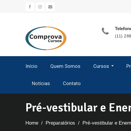
Skip
to
Facebook
Instagram
Email
content
Telefon
(11) 28
Início
Quem Somos
Cursos
Pr
Mate
Curs
Polícia Mili
Pré-vesti
Pré-vesti
Notícias
Contato
Pré-vestibular e En
Home
Preparatórios
Pré-vestibular e Ene