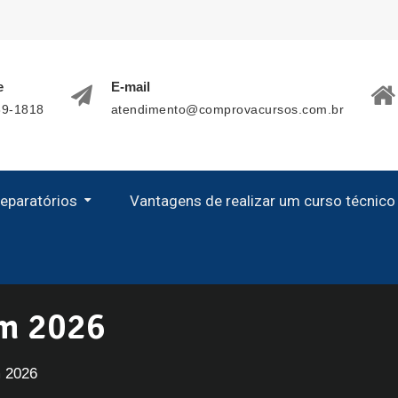
e
E-mail
89-1818
atendimento@comprovacursos.com.br
eparatórios
Vantagens de realizar um curso técnico
mática e Língua Portuguesa para Concursos Públicos
o Preparatório para Concurso Público
tar – Soldado – SP
bulinho Etec 2026
bular e Enem 2026
em 2026
m 2026