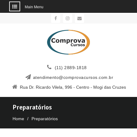
Main Menu
Skip
to
Facebook
Instagram
Email
content
(11) 2889-1818
atendimento@comprovacursos.com.br
Rua Dr. Ricardo Vilela, 996 - Centro - Mogi das Cruzes
Preparatórios
Home
Preparatórios