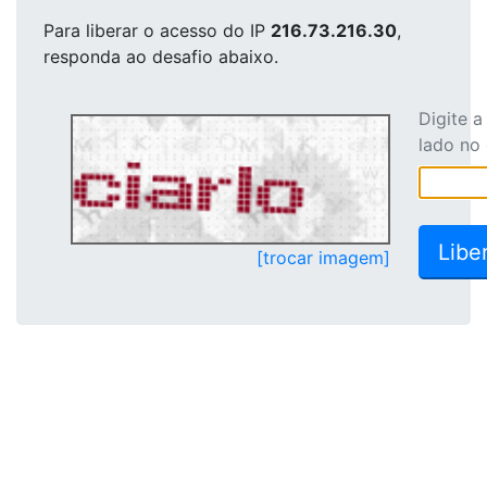
Para liberar o acesso
do IP
216.73.216.30
,
responda ao desafio abaixo.
Digite 
lado no
[trocar imagem]